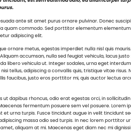
tincidunt, est sem euismod odio, eu ullamcorper turpis 
purus.
esuada ante sit amet purus ornare pulvinar. Donec suscipi
la quam commodo. Sed porttitor elementum elementum. Pr
ur adipiscing elit.
gue ornare metus, egestas imperdiet nulla nisl quis mauris
liquam accumsan, nulla sed feugiat vehicula, lacus justo s
 libero vehicula ut. Integer sodales, urna eget interdum el
i tellus, adipiscing a convallis quis, tristique vitae risus.
ollis faucibus, justo eros porttitor mi, quis auctor lectus 
s ut dapibus rhoncus, odio erat egestas orci, in sollicitudi
us. Maecenas fermentum posuere sem vel posuere. Lorem ips
t et urna turpis. Fusce tincidunt augue in velit tincidunt 
dipiscing massa odio sed turpis. In nec lorem porttitor ur
t amet, aliquam at mi. Maecenas eget diam nec mi digniss