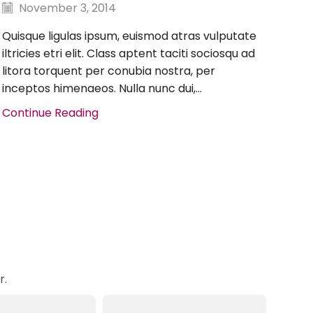
November 3, 2014
Quisque ligulas ipsum, euismod atras vulputate
iltricies etri elit. Class aptent taciti sociosqu ad
litora torquent per conubia nostra, per
inceptos himenaeos. Nulla nunc dui,...
Ele
N
Continue Reading
Qui
iltr
lit
inc
Con
r.