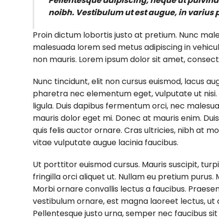
Pellentesque adipiscing, neque ut pulvinar 
noibh. Vestibulum ut est augue, in varius 
Proin dictum lobortis justo at pretium. Nunc mal
malesuada lorem sed metus adipiscing in vehicu
non mauris. Lorem ipsum dolor sit amet, consectet
Nunc tincidunt, elit non cursus euismod, lacus au
pharetra nec elementum eget, vulputate ut nisi. A
ligula. Duis dapibus fermentum orci, nec malesuada
mauris dolor eget mi. Donec at mauris enim. Duis nis
quis felis auctor ornare. Cras ultricies, nibh at m
vitae vulputate augue lacinia faucibus.
Ut porttitor euismod cursus. Mauris suscipit, turpi
fringilla orci aliquet ut. Nullam eu pretium pur
Morbi ornare convallis lectus a faucibus. Praesen
vestibulum ornare, est magna laoreet lectus, ut a
Pellentesque justo urna, semper nec faucibus si