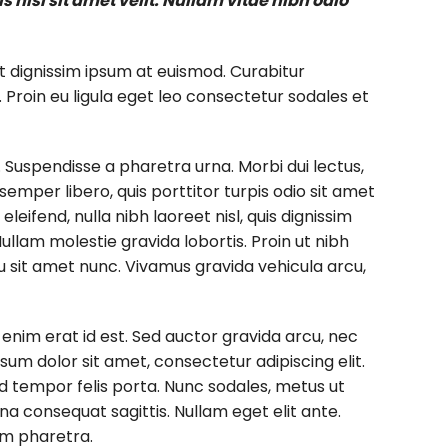
nisl sit amet velit. Nullam vitae nibh odio
t dignissim ipsum at euismod. Curabitur
oin eu ligula eget leo consectetur sodales et
. Suspendisse a pharetra urna. Morbi dui lectus,
emper libero, quis porttitor turpis odio sit amet
eifend, nulla nibh laoreet nisl, quis dignissim
 Nullam molestie gravida lobortis. Proin ut nibh
arcu sit amet nunc. Vivamus gravida vehicula arcu,
n enim erat id est. Sed auctor gravida arcu, nec
um dolor sit amet, consectetur adipiscing elit.
sed tempor felis porta. Nunc sodales, metus ut
na consequat sagittis. Nullam eget elit ante.
im pharetra.