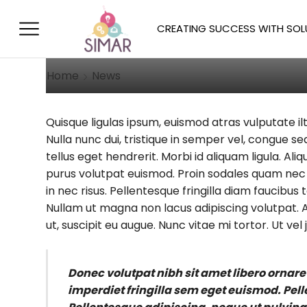
Curabitur Malesu
CREATING SUCCESS WITH SOL
November 3, 2014
/
Posted by
Allison
Home
News
Quisque ligulas ipsum, euismod atras vulputate ilt
Nulla nunc dui, tristique in semper vel, congue sed
tellus eget hendrerit. Morbi id aliquam ligula. Al
purus volutpat euismod. Proin sodales quam nec a
in nec risus. Pellentesque fringilla diam faucibus
Nullam ut magna non lacus adipiscing volutpat. A
ut, suscipit eu augue. Nunc vitae mi tortor. Ut vel j
Donec volutpat nibh sit amet libero ornare
imperdiet fringilla sem eget euismod. Pel