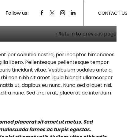
Follow us :
CONTACT US
Return to previous page
rquent per conubia nostra, per inceptos himenaeos.
ingilla libero. Pellentesque pellentesque tempor
auris tincidunt vitae. Vestibulum sodales ante a
bi non nibh sit amet ligula blandit ullamcorper
attis ut, dapibus eu nunc. Nunc sed aliquet nisi.
it a nunc. Sed orci erat, placerat ac interdum
ismod placerat sit amet ut metus. Sed
t malesuada fames ac turpis egestas.