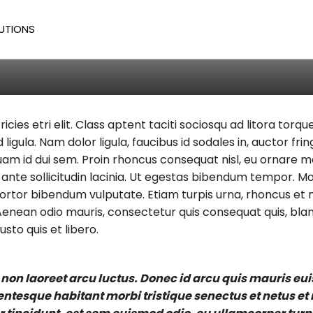
adas Nisi
UTIONS
 Todd
/
456
ricies etri elit. Class aptent taciti sociosqu ad litora to
 ligula. Nam dolor ligula, faucibus id sodales in, auctor fr
iquam id dui sem. Proin rhoncus consequat nisl, eu ornare m
nte sollicitudin lacinia. Ut egestas bibendum tempor. Mor
 tortor bibendum vulputate. Etiam turpis urna, rhoncus et m
enean odio mauris, consectetur quis consequat quis, bland
usto quis et libero.
 non laoreet arcu luctus. Donec id arcu quis mauris eu
lentesque habitant morbi tristique senectus et netus e